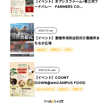
【イベント】オアシスファーム×東三河フ
ードバレー FARMERS CO...
2026.1.10 sat
【イベント】豊橋市消防出初式＠豊橋市ま
ちなか広場
#出会う
#味わう
#学ぶ
2025.12.31 wed
【イベント】COUNT
DOWN@emCAMPUS FOOD
#emCAMPUS
#出会う
#味わう
Prev
1
2
3
4
5
次
投